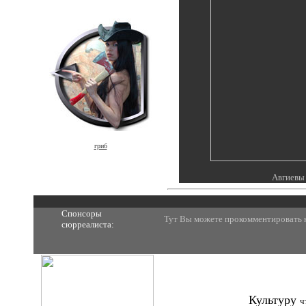
гриб
Авгиевы
Спонсоры
Тут Вы можете прокомментировать к
сюрреалиста:
Культуру
ч