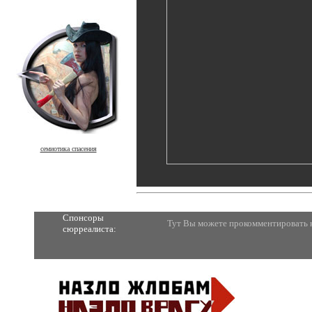
семиотика спасения
Спонсоры
Тут Вы можете прокомментировать к
сюрреалиста: