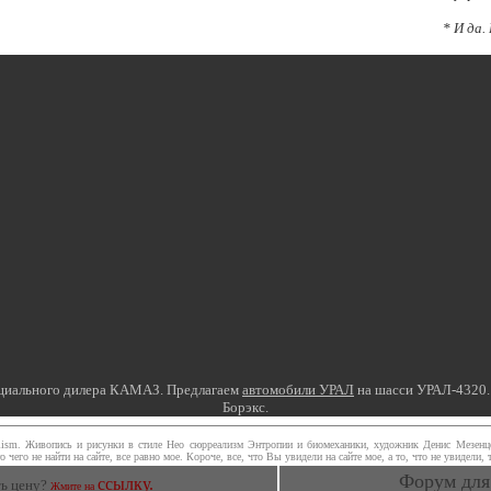
*
И да.
циального дилера КАМАЗ. Предлагаем
автомобили УРАЛ
на шасси УРАЛ-4320. 
Борэкс.
ealism. Живопись и рисунки в стиле Нео сюрреализм Энтропии и биомеханики, художник Денис Мезенцев
его не найти на сайте, все равно мое. Короче, все, что Вы увидели на сайте мое, а то, что не увидели, те
Форум для
ссылку.
ть цену?
Жмите на