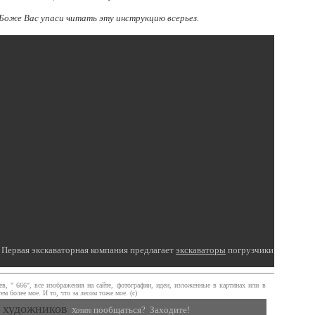
 Боже Вас упаси читать эту инструкцию всерьез.
Первая экскаваторная компания предлагает
экскаваторы
погрузчики
, " 666", все изображения на сайте, фотографии, идеи, изложенные в картинах или в
м более мое. И то, что за лесом тоже мое. (с)
 художников
пообщаться? Заходите!
Хотите