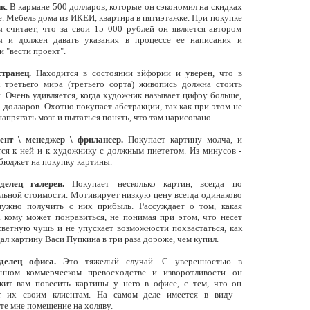
ик
. В кармане 500 долларов, которые он сэкономил на скидках
. Мебель дома из ИКЕИ, квартира в пятиэтажке. При покупке
 считает, что за свои 15 000 рублей он является автором
ы и должен давать указания в процессе ее написания и
и "вести проект".
странец.
Находится в состоянии эйфории и уверен, что в
х третьего мира (третьего сорта) живопись должна стоить
. Очень удивляется, когда художник называет цифру больше,
 долларов. Охотно покупает абстракции, так как при этом не
апрягать мозг и пытаться понять, что там нарисовано.
нт \ менеджер \ фрилансер.
Покупает картину молча, и
ся к ней и к художнику с должным пиететом. Из минусов -
бюджет на покупку картины.
елец галереи.
Покупает несколько картин, всегда по
ьной стоимости. Мотивирует низкую цену всегда одинаково
нужно получить с них прибыль. Рассуждает о том, какая
 кому может понравиться, не понимая при этом, что несет
ветную чушь и не упускает возможности похвастаться, как
ал картину Васи Пупкина в три раза дороже, чем купил.
делец офиса.
Это тяжелый случай. С уверенностью в
енном коммерческом превосходстве и изворотливости он
жит вам повесить картины у него в офисе, с тем, что он
т их своим клиентам. На самом деле имеется в виду -
е мне помещение на холяву.