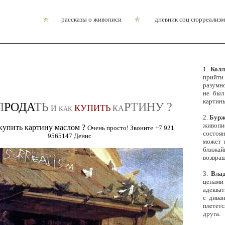
рассказы о живописи
дневник соц сюрреализм
1.
Колл
прийти
разумно
не был
картин
П
РОДА
ТЬ
Р
ТИ
НУ ?
КУПИТЬ
И
КА
КАК
2.
Бурж
живопи
 купить
картину маслом
?
Очень просто! Звоните
+7 921
состоян
9565147 Денис
может 
ближа
возвращ
3.
Вла
ценами 
адекват
с дива
плететс
друга.