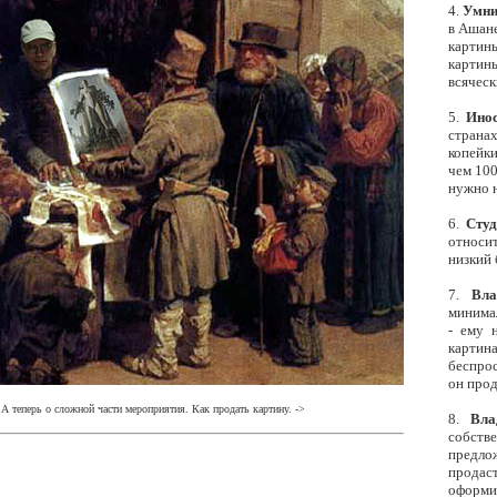
4.
Умн
в Ашане
картины
картин
всяческ
5.
Ино
страна
копейки
чем 100
нужно н
6.
Студе
относит
низкий 
7.
Влад
минимал
- ему 
картина
беспрос
он прод
А теперь о сложной части мероприятия. Как продать картину. -
>
8.
Вла
собств
предло
продас
оформит