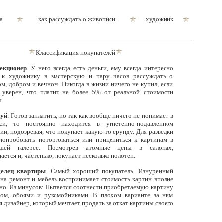
а
как рассуждать о живописи
художник
Классификация покупателей
екционер
. У него всегда есть деньги, ему всегда интересно
 к художнику в мастерскую и пару часов рассуждать о
м, добром и вечном. Никогда в жизни ничего не купил, если
 уверен, что платит не более 5% от реальной стоимости
ы.
уй
. Готов заплатить, но так как вообще ничего не понимает в
си, то постоянно находится в угнетенно-подавленном
ии, подозревая, что покупает какую-то ерунду. Для разведки
попробовать поторговаться или прицениться к картинам в
йшей галерее. Посмотрев атомные цены в салонах,
ается и, частенько, покупает несколько полотен.
делец квартиры
. Самый хороший покупатель. Изнуренный
на ремонт и мебель воспринимает стоимость картин вполне
но. Из минусов: Пытается соотнести приобретаемую картину
ном, обоями и рукомойниками. В плохом варианте за ним
я дизайнер, который мечтает продать за откат картины своего