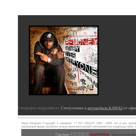
Спонсоры сюрреалиста:
Спецтехника и
автомобили КАМАЗ
от офи
Denis Mezenzev Copyright © контакты: +7 921 9565147 2002 - 2099. Art of neo surr
вербальной форме являются псевдо-интеллектуальной собственностью владельца сайта, то ч
стоит
картина
Сколько
- как определи