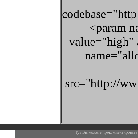
codebase="http
<param n
value="high"
name="all
src="http://ww
Тут Вы можете прокомментировать 