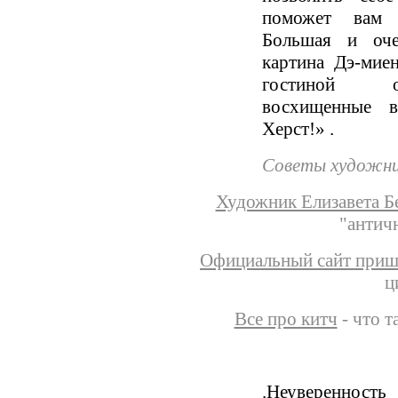
поможет вам 
Большая и оче
картина Дэ-мие
гостиной о
восхищенные в
Херст!» .
Советы художн
Художник Елизавета Б
"антич
Официальный сайт приш
ц
Все про китч
- что т
.Неувереннос