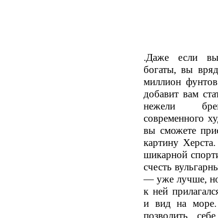
.Даже если в
богаты, вы вря
миллион фунтов
добавит вам ста
нежели брен
современного ху
вы сможете при
картину Херста.
шикарной спорт
счесть вульгарн
— уже лучше, но
к ней прилагал
и вид на море
позволить себ