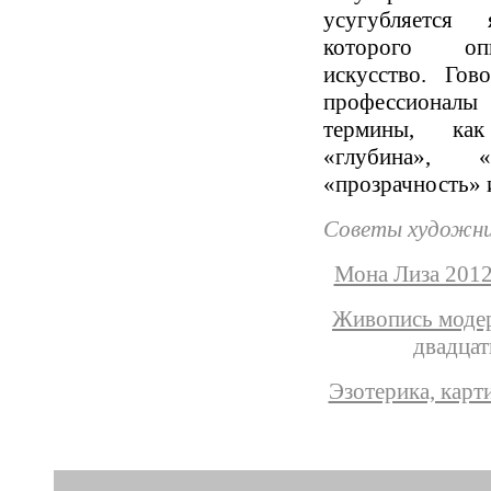
усугубляется
которого оп
искусство. Гов
профессиона
термины, как
«глубина», «
«прозрачность» и
Советы художн
Мона Лиза 201
Живопись моде
двадцат
Эзотерика, карт