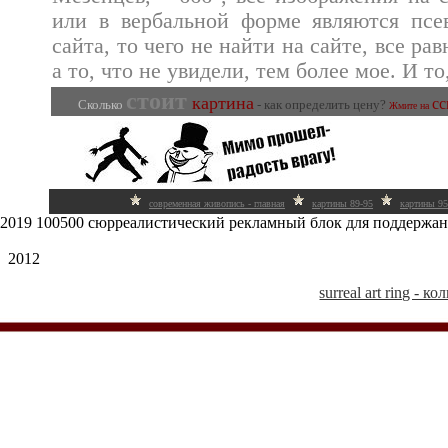
или в вербальной форме являются псев
сайта, то чего не найти на сайте, все ра
а то, что не увидели, тем более мое. И то
стоит
картина
сс
Сколько
- как определить цену?
Жмите на
современная живопись - главная
картины 89-95
картины 95
2019 100500 сюрреалистический рекламный блок для поддержан
2012
surreal art ring -